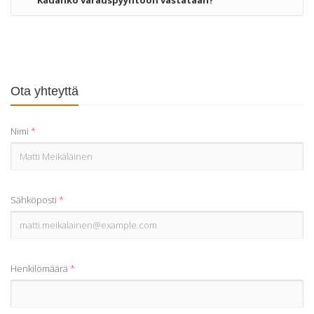
Kauanko varauspyyntöön vastataan?
Ota yhteyttä
Nimi
*
Sähköposti
*
Henkilömäärä
*