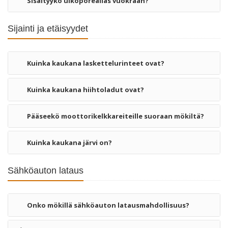
Sisältyykö ulkoporeallas vuokraan?
Sijainti ja etäisyydet
Kuinka kaukana laskettelurinteet ovat?
Kuinka kaukana hiihtoladut ovat?
Pääseekö moottorikelkkareiteille suoraan mökiltä?
Kuinka kaukana järvi on?
Sähköauton lataus
Onko mökillä sähköauton latausmahdollisuus?