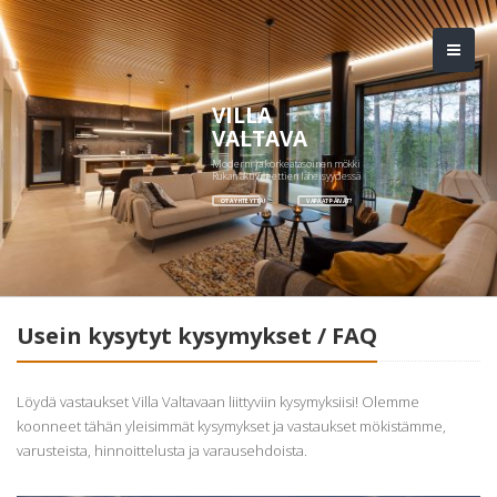
VILLA
VALTAVA
Moderni ja korkeatasoinen mökki
Rukan aktiviteettien läheisyydessä
OTA YHTEYTTÄ!
VAPAAT PÄIVÄT?
Usein kysytyt kysymykset / FAQ
Löydä vastaukset Villa Valtavaan liittyviin kysymyksiisi! Olemme
koonneet tähän yleisimmät kysymykset ja vastaukset mökistämme,
varusteista, hinnoittelusta ja varausehdoista.