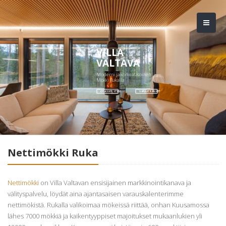
VILLA
VALTAVA
Moderni ja korkeatasoinen
Mökki Rukalla
OTA YHTEYTTÄ!
VAPAAT PÄIVÄT?
Nettimökki Ruka
Nettimökki
on Villa Valtavan ensisijainen markkinointikanava ja
välityspalvelu, löydät aina ajantasaisen varauskalenterimme
nettimökistä. Rukalla valikoimaa mökeissä riittää, onhan Kuusamossa
lähes 7000 mökkiä ja kaikentyyppiset majoitukset mukaanlukien yli