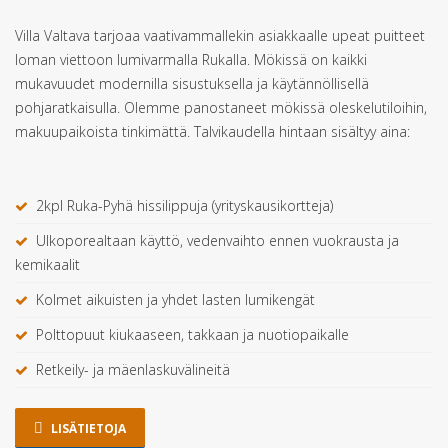
Villa Valtava tarjoaa vaativammallekin asiakkaalle upeat puitteet
loman viettoon lumivarmalla Rukalla. Mökissä on kaikki
mukavuudet modernilla sisustuksella ja käytännöllisellä
pohjaratkaisulla. Olemme panostaneet mökissä oleskelutiloihin,
makuupaikoista tinkimättä. Talvikaudella hintaan sisältyy aina:
2kpl Ruka-Pyhä hissilippuja (yrityskausikortteja)
Ulkoporealtaan käyttö, vedenvaihto ennen vuokrausta ja
kemikaalit
Kolmet aikuisten ja yhdet lasten lumikengät
Polttopuut kiukaaseen, takkaan ja nuotiopaikalle
Retkeily- ja mäenlaskuvälineitä
LISÄTIETOJA