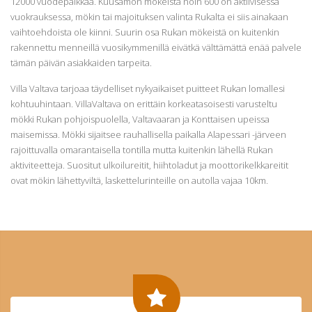
12000 vuodepaikkaa. Kuusamon mökeistä noin 600 on aktiivisessa
vuokrauksessa, mökin tai majoituksen valinta Rukalta ei siis ainakaan
vaihtoehdoista ole kiinni. Suurin osa Rukan mökeistä on kuitenkin
rakennettu menneillä vuosikymmenillä eivätkä välttämättä enää palvele
tämän päivän asiakkaiden tarpeita.
Villa Valtava tarjoaa täydelliset nykyaikaiset puitteet Rukan lomallesi
kohtuuhintaan. VillaValtava on erittäin korkeatasoisesti varusteltu
mökki Rukan pohjoispuolella, Valtavaaran ja Konttaisen upeissa
maisemissa. Mökki sijaitsee rauhallisella paikalla Alapessari -järveen
rajoittuvalla omarantaisella tontilla mutta kuitenkin lähellä Rukan
aktiviteetteja. Suositut ulkoilureitit, hiihtoladut ja moottorikelkkareitit
ovat mökin lähettyviltä, laskettelurinteille on autolla vajaa 10km.